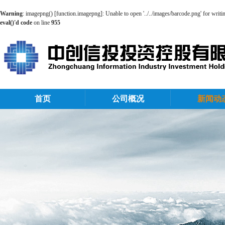
Warning
: imagepng() [
function.imagepng
]: Unable to open '../../images/barcode.png' for writ
eval()'d code
on line
955
首页
公司概况
新闻动