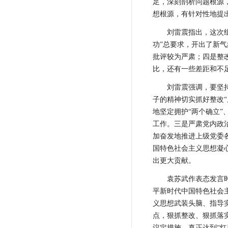
足，深刻剖析问题根源
想根源，有针对性地提
刘雷震指出，这次
功”总要求，开出了新
批评较为严肃；四是整
比，还有一些差距和不
刘雷震强调，要坚持
子的精神切实抓好整改
地坚定拥护“两个确立”
工作。三是严肃党内政
加奋发地推进上级党委
国特色社会主义思想凝
出更大贡献。
袁苏武作表态发言
平新时代中国特色社会
义思想武装头脑、指导
点，狠抓整改、狠抓落
议定措施，真正达到“