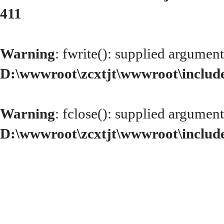
411
Warning
: fwrite(): supplied argument
D:\wwwroot\zcxtjt\wwwroot\includ
Warning
: fclose(): supplied argument
D:\wwwroot\zcxtjt\wwwroot\includ