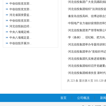
·河北信投集团广大党员踊跃捐
中创信投党支部
...
·河北信投集团组织“法润信投促
中创信投党支部
...
河北省国资委监
...
·秦皇岛信投高科、信博达联合
中创信投党支部
...
·中阳地产全力做好疫情防控和
河北信投副总经
...
·河北信投集团资产管理有限公
中央八项规定精
...
·学《条例》、话纪检、把方向
中央八项规定是
...
中创信投开展20
...
·河北信投集团举办专题培训
·河北信投集团举办“党组织书
·河北信投集团扎实推进巡视整
·河北信投集团组织召开党建重
·河北信投集团精准扶贫 新时代
共 223 条 显示第 6 页 101-120 
首页
公司概况
新